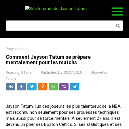
Skip
to
content
Search:
Page d'accueil
Comment Jayson Tatum se prépare
mentalement pour les matchs
Reading:
21 min
Published by:
30.07.2025
Nouvelles
Tatum
Jayson Tatum, l’un des joueurs les plus talentueux de la NBA,
est reconnu non seulement pour ses prouesses techniques
mais aussi pour sa force mentale. À seulement 27 ans, il est
devenu un pilier des Boston Celtics. Si ses statistiques et ses